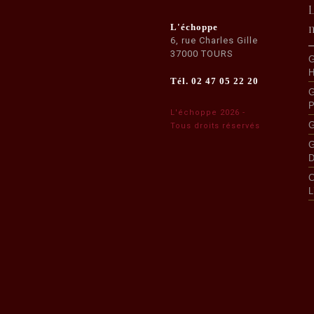
L'échoppe
6, rue Charles Gille
37000 TOURS
G
H
Tél. 02 47 05 22 20
G
P
L'échoppe 2026 -
G
Tous droits réservés
G
C
L