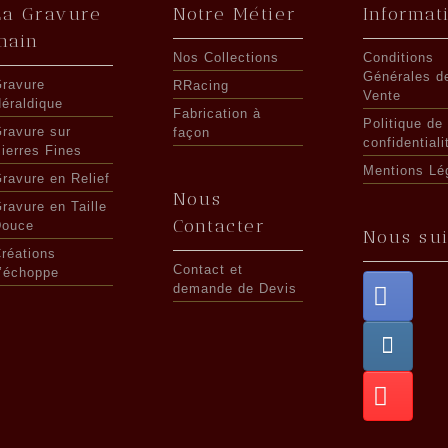
La Gravure
Notre Métier
Informat
main
Nos Collections
Conditions
Générales d
ravure
RRacing
Vente
éraldique
Fabrication à
Politique de
ravure sur
façon
confidentiali
ierres Fines
Mentions Lé
ravure en Relief
Nous
ravure en Taille
Contacter
Douce
Nous su
réations
Contact et
’échoppe
demande de Devis