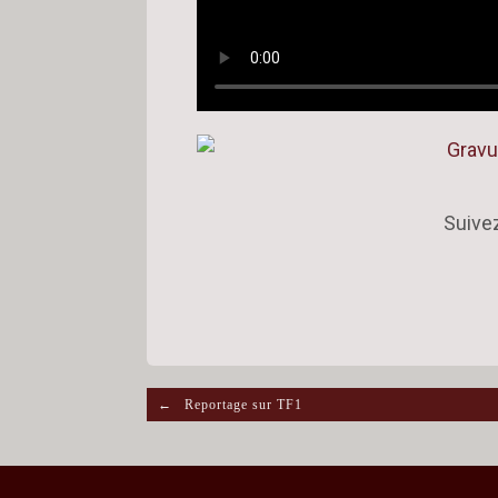
Suive
Post navigation
←
Reportage sur TF1